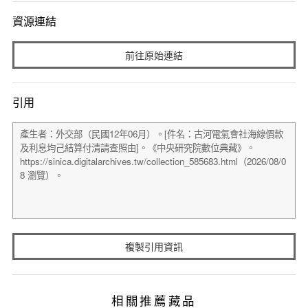
資源連結
前往原始連結
引用
複製引用資訊
相關推薦藏品