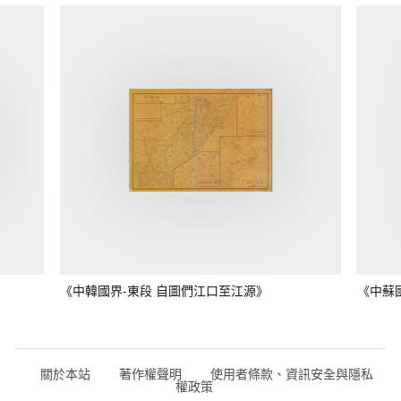
《中韓國界-東段 自圖們江口至江源》
《中蘇
關於本站
著作權聲明
使用者條款、資訊安全與隱私
權政策