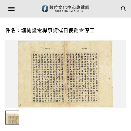
件名：塘榆設電桿事請催日使飭令停工