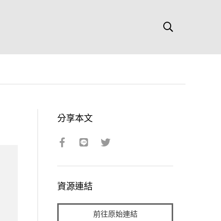
分享本文
資源連結
前往原始連結