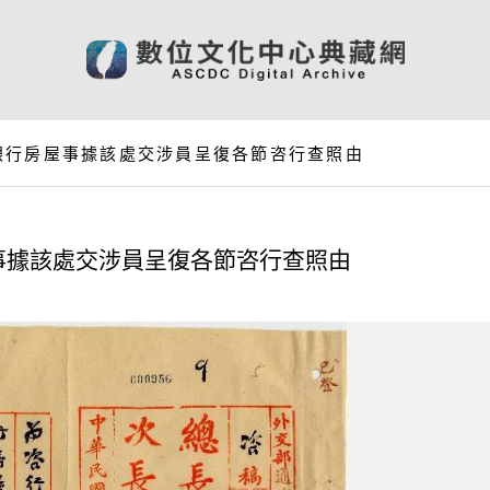
銀行房屋事據該處交涉員呈復各節咨行查照由
事據該處交涉員呈復各節咨行查照由