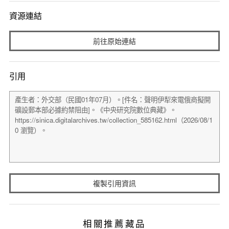
資源連結
前往原始連結
引用
複製引用資訊
相關推薦藏品