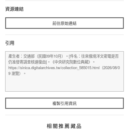
資源連結
前往原始連結
引用
複製引用資訊
相關推薦藏品