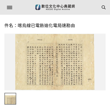
件名：喀烏線已電飭迪化電局速勘由