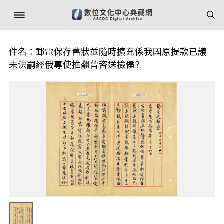
件名：郵電保存舊狀並隨時擴充係我國原提款已議
未決嗣經俄專使推翻曾咨送檢儘?