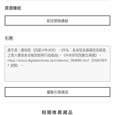
資源連結
前往原始連結
引用
複製引用資訊
相關推薦藏品