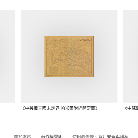
《中英俄三國未定界 帕米爾附近簡要圖》
《中蘇
關於本站
著作權聲明
使用者條款、資訊安全與隱私