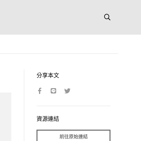
分享本文
資源連結
前往原始連結