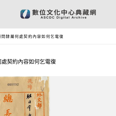
顧問隸屬何處契約內容如何乞電復
何處契約內容如何乞電復