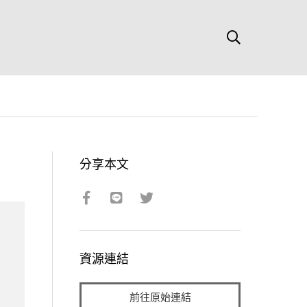
分享本文
資源連結
前往原始連結