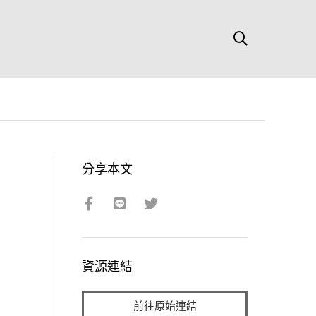
分享本文
資源連結
前往原始連結