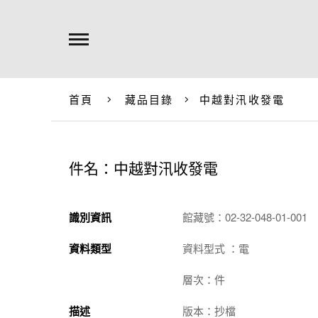
首頁
藏品目錄
中越對汛收發電
件名：中越對汛收發電
識別資訊
館藏號：02-32-048-01-001
資料類型
資料型式 ：電
層次：件
描述
版本：抄檔