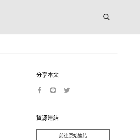
分享本文
資源連結
前往原始連結