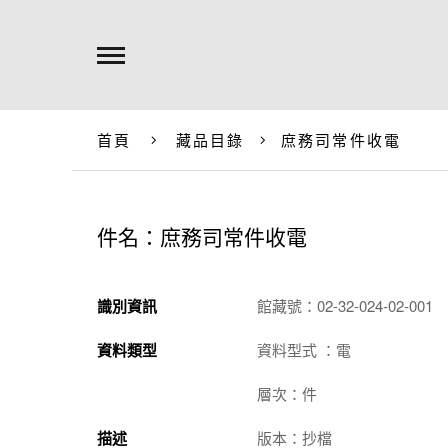
首頁
藏品目錄
庶務司常件收電
件名：庶務司常件收電
識別資訊
館藏號：02-32-024-02-001
資料類型
資料型式 ：電
層次：件
描述
版本：抄檔