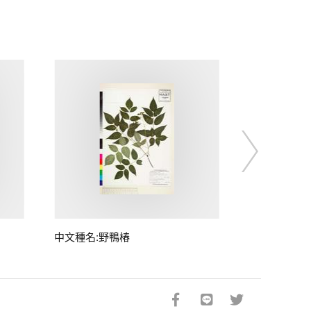
中文種名:野鴨椿