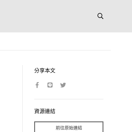
分享本文
資源連結
前往原始連結