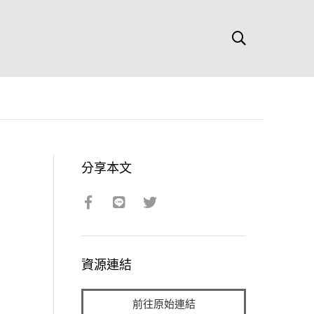
分享本文
資源連結
前往原始連結