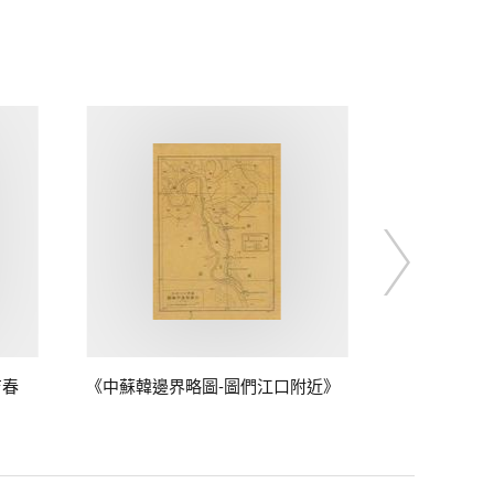
吉春
《中蘇韓邊界略圖-圖們江口附近》