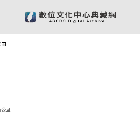
法由
商公呈