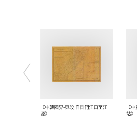
》
《中韓國界-東段 自圖們江口至江
《中
源》
站》