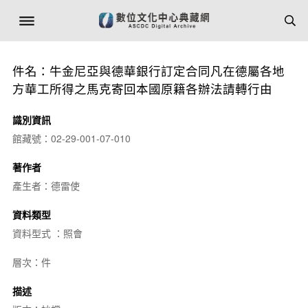
件名：牛金尼亞與德華銀行訂定合同凡在德屬各地
方華工所得之馬克寄回本國原籍各辦法請轉行由
識別資訊
館藏號：02-29-001-07-010
著作者
產生者：德雷使
資料類型
資料型式 ：照會
層次：件
描述