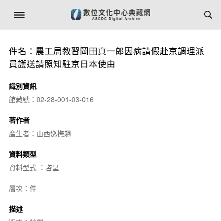
件名：農工局教習岡田真一郎因病請假赴京調理派
員護送請照知駐京日本使由
識別資訊
館藏號：02-28-001-03-016
著作者
產生者：山西巡撫趙
資料類型
資料型式 ：咨呈
層次：件
描述