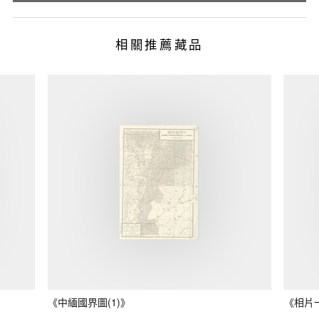
相關推薦藏品
《中緬國界圖(1)》
《相片