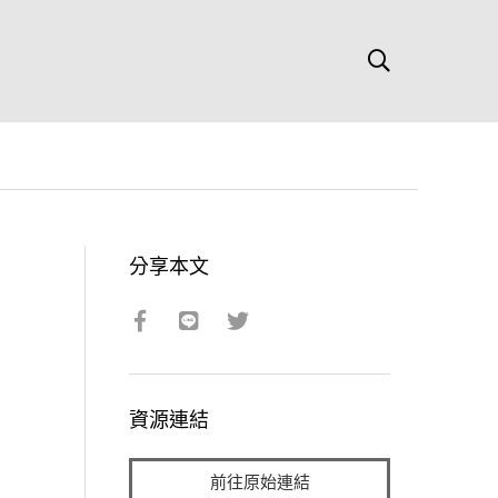
分享本文
資源連結
前往原始連結