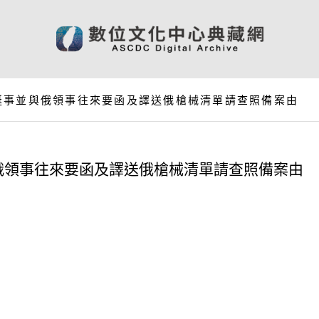
艇事並與俄領事往來要函及譯送俄槍械清單請查照備案由
俄領事往來要函及譯送俄槍械清單請查照備案由