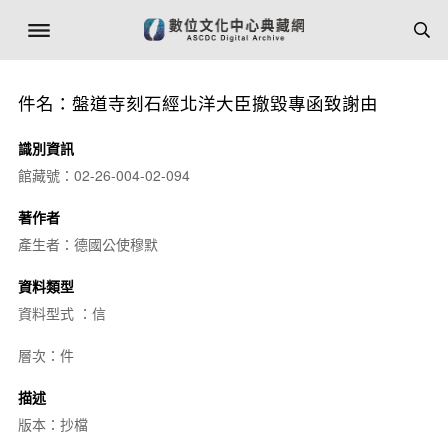
件名：盤道寺刻石經北洋大臣撤毀專函致謝由
識別資訊
館藏號：02-26-004-02-094
著作者
產生者：德國公使穆默
資料類型
資料型式 ：信
層次：件
描述
版本：抄檔