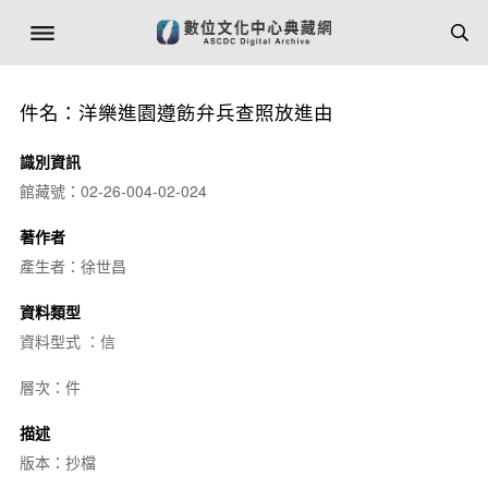
件名：洋樂進園遵飭弁兵查照放進由
識別資訊
館藏號：02-26-004-02-024
著作者
產生者：徐世昌
資料類型
資料型式 ：信
層次：件
描述
版本：抄檔