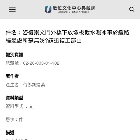
件名：咨復崇文門外橋下放墩板截水凝冰事於鐵路
經過處所毫無妨?請迅復工部由
識別資訊
館藏號：02-26-003-01-102
著作者
產生者：侍郎胡燏棻
資料類型
資料型式 ：文
層次：件
描述