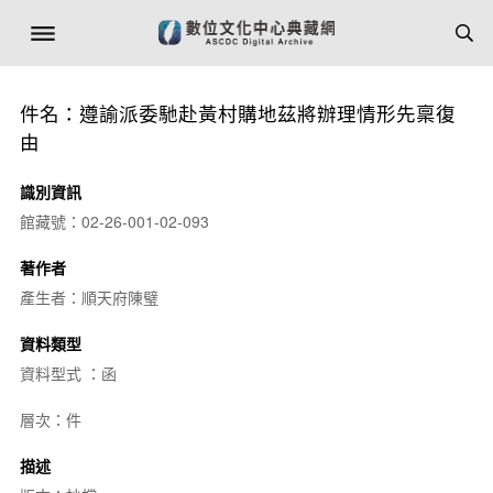
件名：遵諭派委馳赴黃村購地茲將辦理情形先稟復
由
識別資訊
館藏號：02-26-001-02-093
著作者
產生者：順天府陳璧
資料類型
資料型式 ：函
層次：件
描述