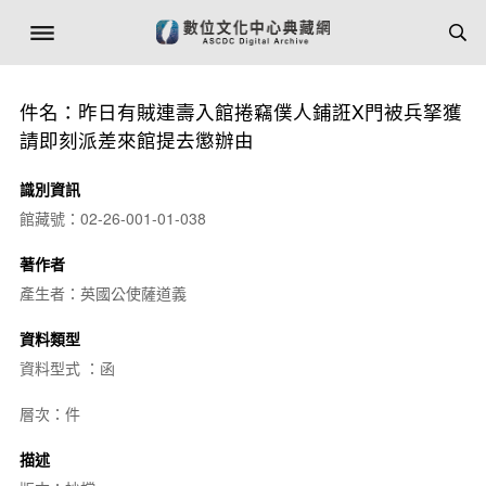
件名：昨日有賊連壽入館捲竊僕人鋪誑X門被兵拏獲
請即刻派差來館提去懲辦由
識別資訊
館藏號：02-26-001-01-038
著作者
產生者：英國公使薩道義
資料類型
資料型式 ：函
層次：件
描述