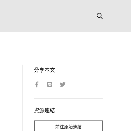
分享本文
資源連結
前往原始連結