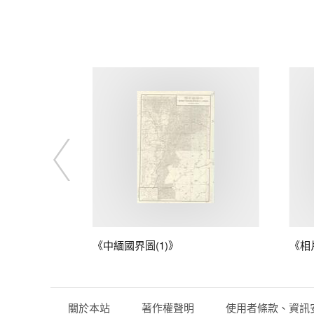
藤
《中緬國界圖(1)》
《相
關於本站
著作權聲明
使用者條款、資訊