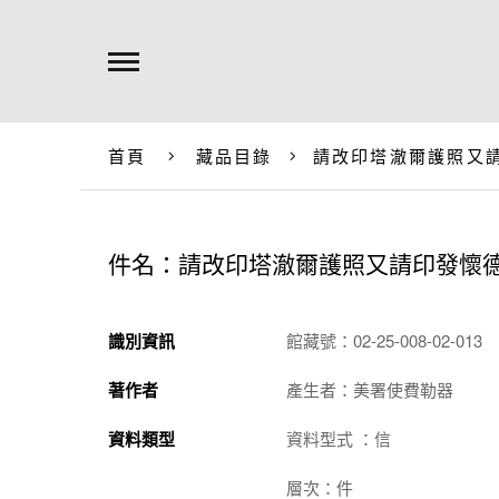
首頁
藏品目錄
請改印塔澈爾護照又
件名：請改印塔澈爾護照又請印發懷
識別資訊
館藏號：02-25-008-02-013
著作者
產生者：美署使費勒器
資料類型
資料型式 ：信
層次：件