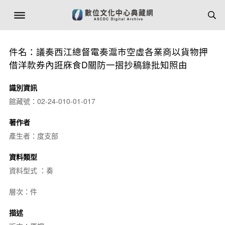
件名：議奏西江總督電奏滬市空虛各業商以貨物押
借洋款券內誑庥食D關防一摺抄稿錄批知照由
識別資訊
館藏號：02-24-010-01-017
著作者
產生者：度支部
資料類型
資料型式 ：奏
層次：件
描述