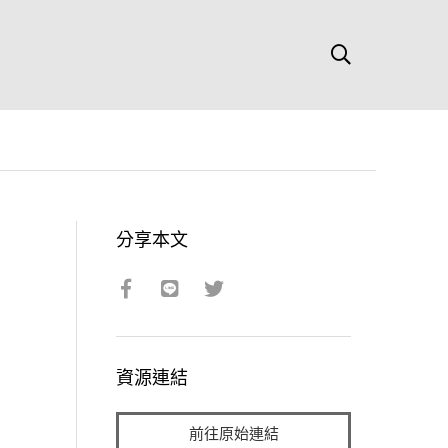
分享本文
資源連結
前往原始連結