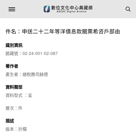
件名：申送二十二年等洋債息款關票希咨戶部由
識別資訊
館藏號：02-24-001-02-087
著作者
產生者：總稅務司赫德
資料類型
資料型式 ：呈
層次：件
描述
版本：抄檔