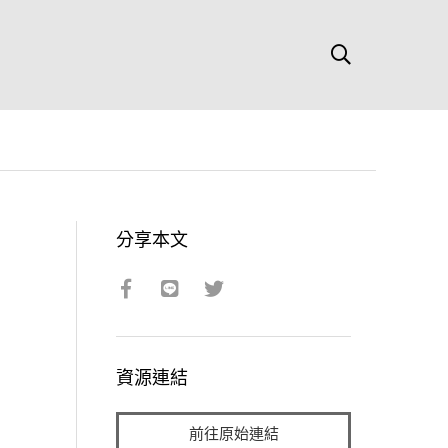
分享本文
資源連結
前往原始連結