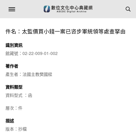
件名：太監價買小錢一案已咨步軍統領等處查拏由
識別資訊
館藏號：02-22-009-01-002
著作者
產生者：法國主教樊國樑
資料類型
資料型式 ：函
層次：件
描述
版本：抄檔