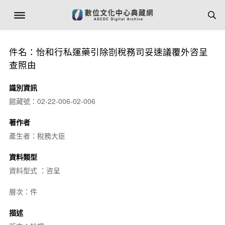
件名：怡和行私運藥引除劄稅務司妥速議覆外咨呈
查照由
識別資訊
館藏號：02-22-006-02-006
著作者
產生者：稅務大臣
資料類型
資料型式 ：咨呈
層次：件
描述