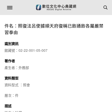
件名：照復法呂使據順天府復稱已飭通飭各屬嚴禁
習拳由
識別資訊
館藏號：02-22-001-05-007
著作者
產生者：外務部
資料類型
資料型式 ：照會
層次：件
描述