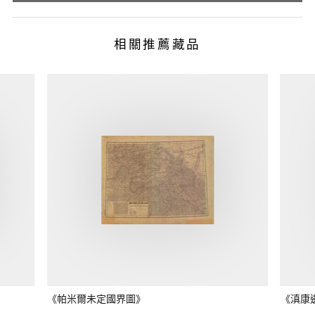
相關推薦藏品
《帕米爾未定國界圖》
《滇康