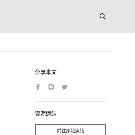
分享本文
資源連結
前往原始連結