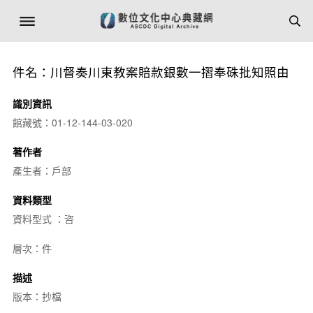
件名：川督奏川東教案賠款銀數一摺奉硃批知照由
識別資訊
館藏號：01-12-144-03-020
著作者
產生者：戶部
資料類型
資料型式 ：咨
層次：件
描述
版本：抄檔