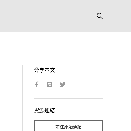
分享本文
資源連結
前往原始連結