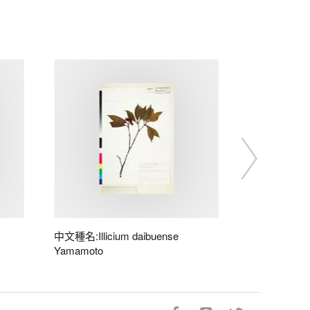
中文種名:Illicium daibuense
Yamamoto