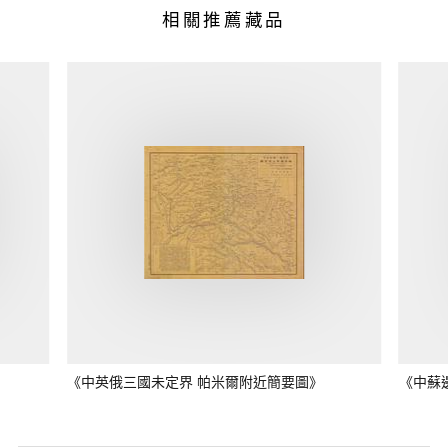
相關推薦藏品
《中英俄三國未定界 帕米爾附近簡要圖》
《中蘇