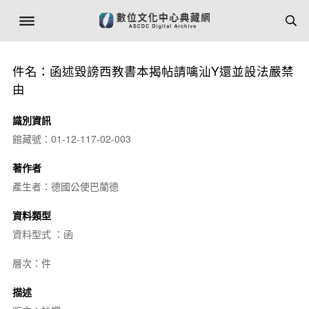
件名：函述毀謗西教書本揭帖請噙汕Y還並設法嚴禁
由
識別資訊
館藏號：01-12-117-02-003
著作者
產生者：德國公使巴蘭德
資料類型
資料型式 ：函
層次：件
描述