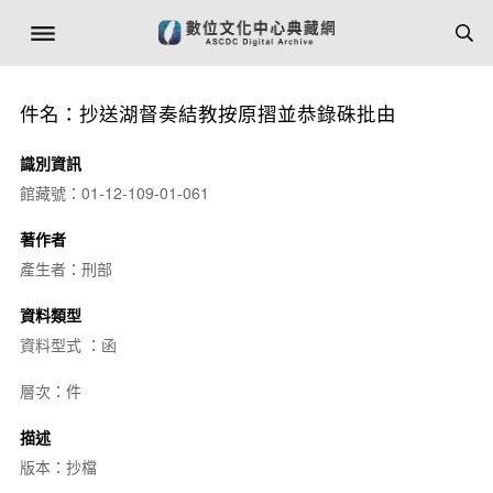
件名：抄送湖督奏結教按原摺並恭錄硃批由
識別資訊
館藏號：01-12-109-01-061
著作者
產生者：刑部
資料類型
資料型式 ：函
層次：件
描述
版本：抄檔