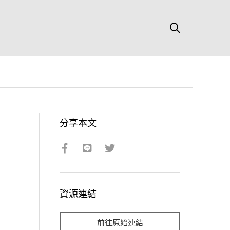
分享本文
資源連結
前往原始連結