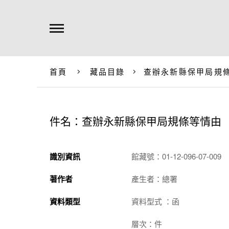
首頁
藏品目錄
查辦永新縣保甲局規
件名：查辦永新縣保甲局規條等情由
識別資訊
館藏號：01-12-096-07-009
著作者
產生者：總署
資料類型
資料型式 ：函
層次：件