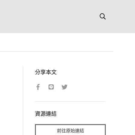
分享本文
資源連結
前往原始連結