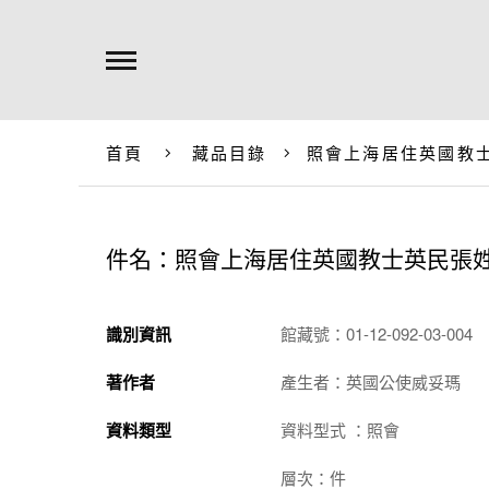
首頁
藏品目錄
照會上海居住英國教
件名：照會上海居住英國教士英民張
識別資訊
館藏號：01-12-092-03-004
著作者
產生者：英國公使威妥瑪
資料類型
資料型式 ：照會
層次：件