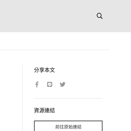
分享本文
資源連結
前往原始連結