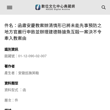
件名：函肅安慶教案辦清情形已將未能先事預防之
地方官嚴行申飭並辦理建德縣搶魚互毆一案決不令
牽入教案由
識別資訊
館藏號：01-12-090-02-007
著作者
產生者：安徽巡撫英翰
資料類型
資料型式 ：函
層次：件