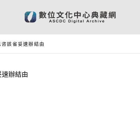
已咨該省妥速辦結由
妥速辦結由