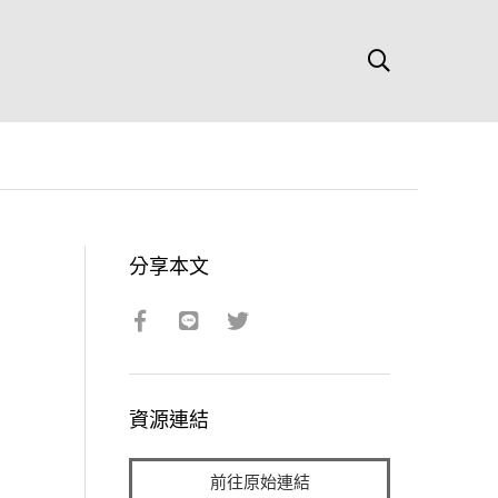
分享本文
資源連結
前往原始連結