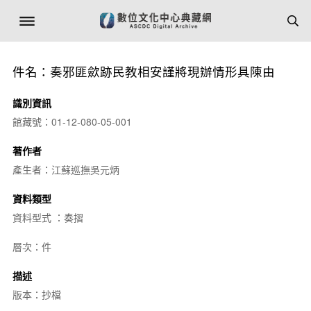
件名：奏邪匪歛跡民教相安謹將現辦情形具陳由
識別資訊
館藏號：01-12-080-05-001
著作者
產生者：江蘇巡撫吳元炳
資料類型
資料型式 ：奏摺
層次：件
描述
版本：抄檔