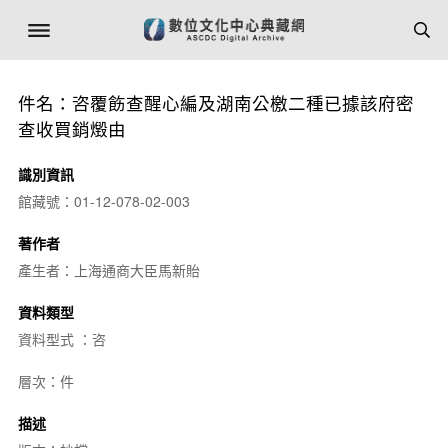
件名：咨覆飭查醒心編及湖南公檄二種已據該府密
查收買銷燬由
識別資訊
館藏號：01-12-078-02-003
著作者
產生者：上海通商大臣馬新貽
資料類型
資料型式 ：咨
層次：件
描述