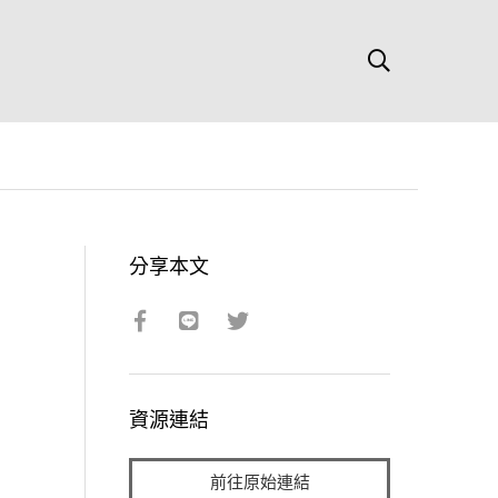
分享本文
資源連結
前往原始連結