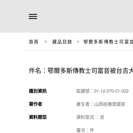
首頁
藏品目錄
鄂爾多斯傳教士司富
件名：鄂爾多斯傳教士司富音被台吉
識別資訊
館藏號：01-12-070-01-022
著作者
產生者：山西巡撫曾國荃
資料類型
資料型式 ：咨
層次：件