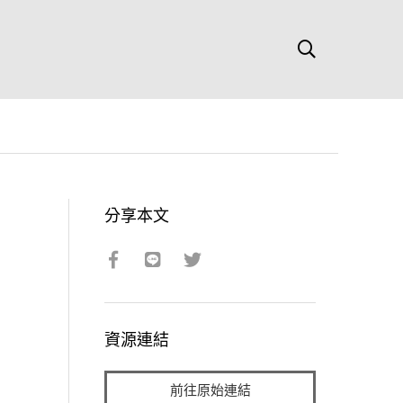
分享本文
資源連結
前往原始連結