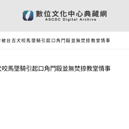
音被台吉犬咬馬墜騎引起口角鬥毆並無焚掠教堂情事
犬咬馬墜騎引起口角鬥毆並無焚掠教堂情事