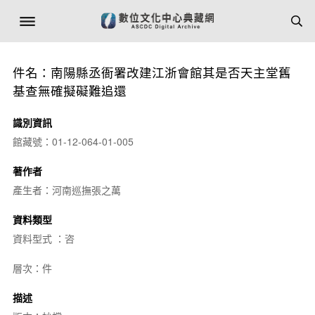
件名：南陽縣丞衙署改建江浙會館其是否天主堂舊
基查無確擬礙難追還
識別資訊
館藏號：01-12-064-01-005
著作者
產生者：河南巡撫張之萬
資料類型
資料型式 ：咨
層次：件
描述