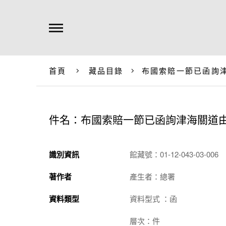
首頁
藏品目錄
布國索賠一節已函詢
件名：布國索賠一節已函詢津海關道
識別資訊
館藏號：01-12-043-03-006
著作者
產生者：總署
資料類型
資料型式 ：函
層次：件