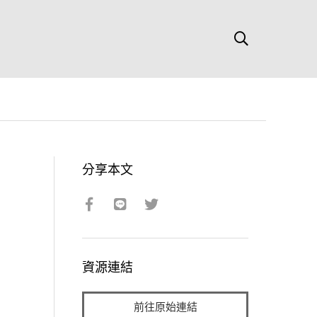
分享本文
資源連結
前往原始連結