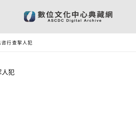
已咨行查挐人犯
挐人犯