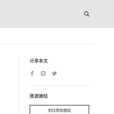
分享本文
資源連結
前往原始連結