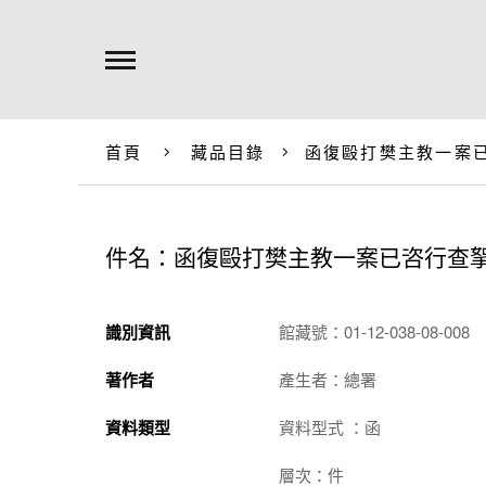
首頁
藏品目錄
函復毆打樊主教一案
件名：函復毆打樊主教一案已咨行查
識別資訊
館藏號：01-12-038-08-008
著作者
產生者：總署
資料類型
資料型式 ：函
層次：件