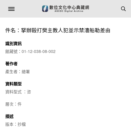
件名：拏辦毆打樊主教人犯並示禁漕船勒差由
識別資訊
館藏號：01-12-038-08-002
著作者
產生者：總署
資料類型
資料型式 ：咨
層次：件
描述
版本：抄檔